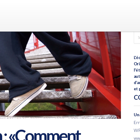
L'é
Ori
l'é
aut
d’a
et
C
Una
Err
n : «Comment
WP 
www