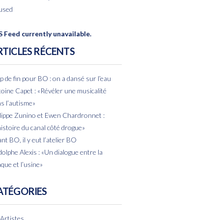
used
 Feed currently unavailable.
RTICLES RÉCENTS
p de fin pour BO : on a dansé sur l’eau
oine Capet : «Révéler une musicalité
s l’autisme»
lippe Zunino et Ewen Chardronnet :
histoire du canal côté drogue»
nt BO, il y eut l’atelier BO
olphe Alexis : «Un dialogue entre la
que et l’usine»
ATÉGORIES
Artistes