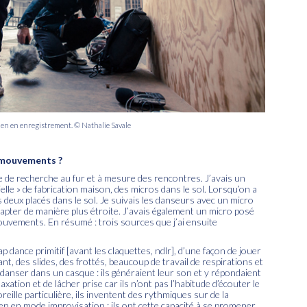
len en enregistrement. © Nathalie Savale
 mouvements ?
vre de recherche au fur et à mesure des rencontres. J’avais un
cielle » de fabrication maison, des micros dans le sol. Lorsqu’on a
s deux placés dans le sol. Je suivais les danseurs avec un micro
apter de manière plus étroite. J’avais également un micro posé
ouvements. En résumé : trois sources que j’ai ensuite
ance primitif [avant les claquettes, ndlr], d’une façon de jouer
nt, des slides, des frottés, beaucoup de travail de respirations et
t danser dans un casque : ils généraient leur son et y répondaient
laxation et de lâcher prise car ils n’ont pas l’habitude d’écouter le
eille particulière, ils inventent des rythmiques sur de la
en en mode improvisation : ils ont cette capacité à se promener