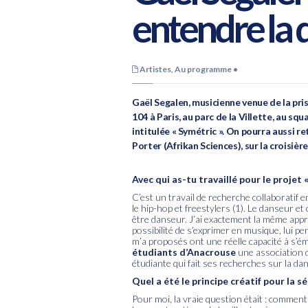
entendre la 
Artistes
,
Au programme
•
Gaël Segalen, musicienne venue de la pri
104 à Paris, au parc de la Villette, au sq
intitulée « Symétric ». On pourra aussi r
Porter (Afrikan Sciences), sur la croisière
Avec qui as-tu travaillé pour le projet 
C’est un travail de recherche collaboratif 
le hip-hop et freestylers (1). Le danseur e
être danseur. J’ai exactement la même appro
possibilité de s’exprimer en musique, lui p
m’a proposés ont une réelle capacité à s’éma
étudiants d’Anacrouse
une association d
étudiante qui fait ses recherches sur la 
Quel a été le principe créatif pour la sé
Pour moi, la vraie question était : comment