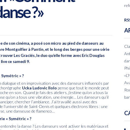
danse ?»
ref
RSS
A
se de son cinéma, a posé son micro au pied de danseurs au
Cla
uare Montgolfier à Pantin, et le long des berges pour une série
Ant
etrouver Les Graciés, le duo qu’elle forme avec Eric Douglas
dan
 live ce samedi 9.
Phi
«L’
« Symétric » ?
Ava
en dialogue et en improvisation avec des danseurs influencés par
t chorégraphe
Ucka Ludovic Ilolo
pense que tout le monde peut
Rod
che en son. Quand je fais des ateliers, j’estime qu’on a tous la
ense qu’on a tous une vibration, une énergie… Les danseurs qu’il
ban
nciper, chercher l’ambiance. J’ai travaillé aussi avec des
e l’université de Saint-Denis et quelques électrons libres : une
danse, une danseuse de flamenco…
C
rie « Symétric » ?
 entendre la danse ? Les danseurs vont activer les matériaux et