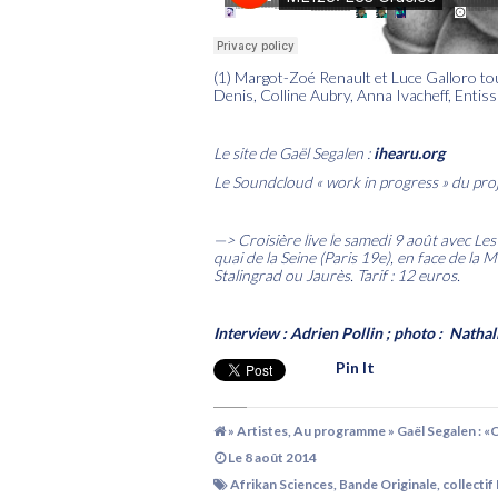
(1) Margot-Zoé Renault et Luce Galloro tou
Denis, Colline Aubry, Anna Ivacheff, Entis
Le site de Gaël Segalen :
ihearu.org
Le Soundcloud « work in progress » du proje
—> Croisière live
le samedi 9 août avec Les
quai de la Seine (Paris 19e), en face de la 
Stalingrad ou Jaurès. Tarif : 12 euros.
Interview : Adrien Pollin ; photo : Nathal
Pin It
»
Artistes
,
Au programme
» Gaël Segalen : 
Le
8 août 2014
Afrikan Sciences
,
Bande Originale
,
collectif