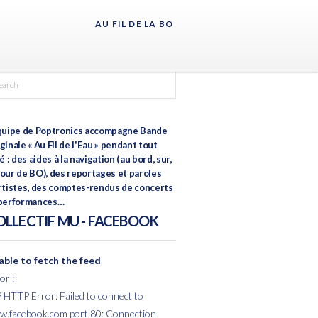
AU FIL DE LA BO
quipe de
Poptronics
accompagne Bande
ginale « Au Fil de l'Eau » pendant tout
té : des aides à la navigation (au bord, sur,
our de BO), des reportages et paroles
rtistes, des comptes-rendus de concerts
 performances…
OLLECTIF MU - FACEBOOK
ble to fetch the feed
or :
HTTP Error: Failed to connect to
.facebook.com port 80: Connection