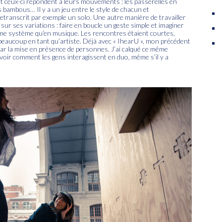
nt ceux-ci répondent à leurs mouvements : les passerelles en
es bambous… Il y a un jeu entre le style de chacun et
 retranscrit par exemple un solo. Une autre manière de travailler
ur ses variations : faire en boucle un geste simple et imaginer
ême système qu’en musique. Les rencontres étaient courtes,
beaucoup en tant qu’artiste. Déjà avec « IhearU », mon précédent
 par la mise en présence de personnes. J’ai calqué ce même
: voir comment les gens interagissent en duo, même s’il y a