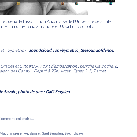
tes deux de l’association Anacrouse de l’Université de Saint-
sar Alhamdany, Safia Zimouche et Ucka Ludovic Ilolo.
t « Symétric » :
soundcloud.com/symetric_thesoundofdance
.
 Graciés et OttoannA. Point d’embarcation : péniche Gavroche, 6,
Maison des Canaux. Départ à 20h. Accès : lignes 2, 5, 7 arrêt
ie Savale, photo de une : Gaël Segalen.
«Comment entendre...
 Mu
,
croisière live
,
danse
,
Gaël Segalen
,
Soundways