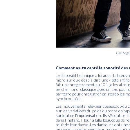
Gaël Sega
Comment as-tu capté la sonorité des
Le dispositif technique a lui aussi fait œu
micro sur eux, c’est-à-dire une « tête artifi
fait un enregistrement au 104, je les ai tou
perche mono, classique avec un axe, pour c
par terre pour enregistrer en stéréo les m
synchronisées.
Les mouvements relevaient beaucoup du tap d
sur les variations du poids du corps en tapa
surtout de l’improvisation. Ils s’écoutaien
dans l’instant. Il leur a fallu beaucoup de re
bruit de leur danse. Les danseurs ont une or
musique. Ils deviennent leur propre musici