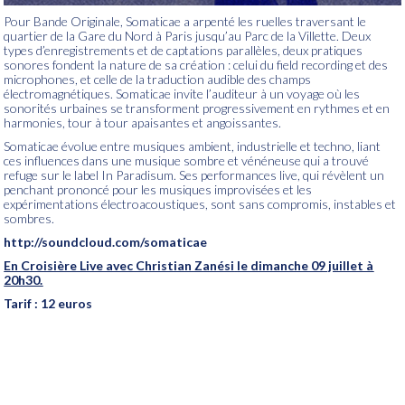
Pour Bande Originale, Somaticae a arpenté les ruelles traversant le
quartier de la Gare du Nord à Paris jusqu’au Parc de la Villette. Deux
types d’enregistrements et de captations parallèles, deux pratiques
sonores fondent la nature de sa création : celui du field recording et des
microphones, et celle de la traduction audible des champs
électromagnétiques. Somaticae invite l’auditeur à un voyage où les
sonorités urbaines se transforment progressivement en rythmes et en
harmonies, tour à tour apaisantes et angoissantes.
Somaticae évolue entre musiques ambient, industrielle et techno, liant
ces influences dans une musique sombre et vénéneuse qui a trouvé
refuge sur le label In Paradisum. Ses performances live, qui révèlent un
penchant prononcé pour les musiques improvisées et les
expérimentations électroacoustiques, sont sans compromis, instables et
sombres.
http://soundcloud.com/somaticae
En Croisière Live avec Christian Zanési
le dimanche 09 juillet à
20h30.
Tarif : 12 euros