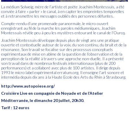
La médium Solweig, mère de l’artiste et poète Joachim Montessuis, a été
conviée à faire « parler » le canal, à en capter les empreintes temporelles
et à retransmettre les messages oubliés des personnes défuntes.
Compte-rendu d’une promenade paranormale, le micro ouvert
enregistrant au fil de la marche les paroles médiumniques, Joachim
Montessuis révèle peu à peu les mystères entourant le canal de l’Ourcq.
Joachim Montessuis développe depuis plus de vingt ans une pratique
ouverte et contextuelle autour de la voix, du son continu, du bruit et de la
résonance. Son travail se focalise sur des processus conceptuels
expérimentaux de mise en abîme de la question de l’observation et de la
perception de la réalité à travers une approche non-duelle. Il a présenté
son travail dans de nombreux festivals internationaux (plus de 200
performances) et a collaboré avec plus de 100 artistes. Il dirige depuis
1993 le micro label expérimental erratum.org. Il enseigne l’art sonore et
intermédia depuis dix ans à la Haute Ecole des Arts du Rhin à Strasbourg.
http://www.autopoiese.org/
Croisière Live en compagnie de Noyade et de l’Atelier
Méditerranée, le d
imanche 20 juillet, 20h30.
Tarif : 12 euros